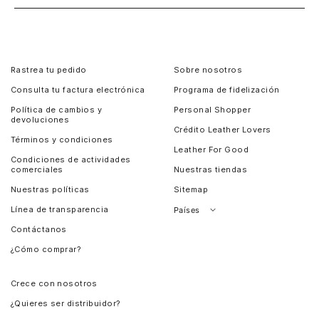
Rastrea tu pedido
Sobre nosotros
Consulta tu factura electrónica
Programa de fidelización
Política de cambios y
Personal Shopper
devoluciones
Crédito Leather Lovers
Términos y condiciones
Leather For Good
Condiciones de actividades
comerciales
Nuestras tiendas
Nuestras políticas
Sitemap
Línea de transparencia
Países
Contáctanos
Perú
¿Cómo comprar?
Chile
Panamá
Crece con nosotros
Guatemala
¿Quieres ser distribuidor?
Estados Unidos