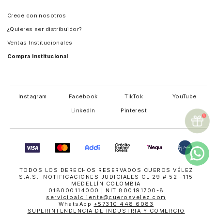
Panamá
Crece con nosotros
Guatemala
¿Quieres ser distribuidor?
Estados Unidos
Ventas Institucionales
Salvador
Compra institucional
Costa Rica
Instagram
Facebook
TikTok
YouTube
LinkedIn
Pinterest
TODOS LOS DERECHOS RESERVADOS CUEROS VÉLEZ
S.A.S. NOTIFICACIONES JUDICIALES CL 29 # 52 -115
MEDELLÍN COLOMBIA
018000114000
| NIT 800191700-8
servicioalcliente@cuerosvelez.com
WhatsApp
+57310 448 6083
SUPERINTENDENCIA DE INDUSTRIA Y COMERCIO