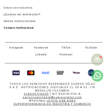
Panamá
Crece con nosotros
Guatemala
¿Quieres ser distribuidor?
Estados Unidos
Ventas Institucionales
Salvador
Compra institucional
Costa Rica
Instagram
Facebook
TikTok
YouTube
LinkedIn
Pinterest
TODOS LOS DERECHOS RESERVADOS CUEROS VÉLEZ
S.A.S. NOTIFICACIONES JUDICIALES CL 29 # 52 -115
MEDELLÍN COLOMBIA
018000114000
| NIT 800191700-8
servicioalcliente@cuerosvelez.com
WhatsApp
+57310 448 6083
SUPERINTENDENCIA DE INDUSTRIA Y COMERCIO