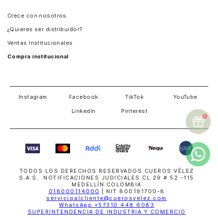
Panamá
Crece con nosotros
Guatemala
¿Quieres ser distribuidor?
Estados Unidos
Ventas Institucionales
Salvador
Compra institucional
Costa Rica
Instagram
Facebook
TikTok
YouTube
LinkedIn
Pinterest
TODOS LOS DERECHOS RESERVADOS CUEROS VÉLEZ
S.A.S. NOTIFICACIONES JUDICIALES CL 29 # 52 -115
MEDELLÍN COLOMBIA
018000114000
| NIT 800191700-8
servicioalcliente@cuerosvelez.com
WhatsApp
+57310 448 6083
SUPERINTENDENCIA DE INDUSTRIA Y COMERCIO