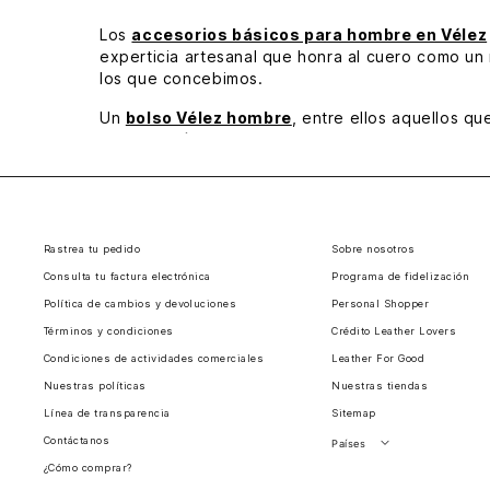
Los
accesorios básicos para hombre en Vélez
experticia artesanal que honra al cuero como un
los que concebimos.
Un
bolso Vélez hombre
, entre ellos aquellos q
no hace más que embellecerse con el uso y los a
efecto escribiente y espasolado, sus correas fun
En el lado más elegante, donde la sofisticación y
porque todos están ahí para cumplir un cometido f
cargaderas y manija para su fácil transporte. Po
Rastrea tu pedido
Sobre nosotros
esmero en las costuras, refinamiento en los color
Consulta tu factura electrónica
Programa de fidelización
Encuentra tus próximas
accesorios básicos
par
Política de cambios y devoluciones
Personal Shopper
Términos y condiciones
Crédito Leather Lovers
Condiciones de actividades comerciales
Leather For Good
Nuestras políticas
Nuestras tiendas
Línea de transparencia
Sitemap
Contáctanos
Países
¿Cómo comprar?
Perú