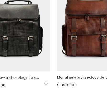
AGREGAR AL CARRITO
AGREGAR AL CARRITO
Morral new archaeology de cuero para hombre vintage
$
899
.
900
900