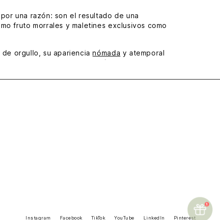
por una razón: son el resultado de una
omo fruto morrales y maletines exclusivos como
 de orgullo, su apariencia
nómada
y atemporal
antiene. Es de destacar además su apariencia de
orece la comodidad, incluso en largas jornadas.
sta en el más ínfimo detalle, que no es ninguno
para cargar documentos o la laptop, y las
roductos obras de contemplación sigue vivo:
Instagram
Facebook
TikTok
YouTube
LinkedIn
Pinterest