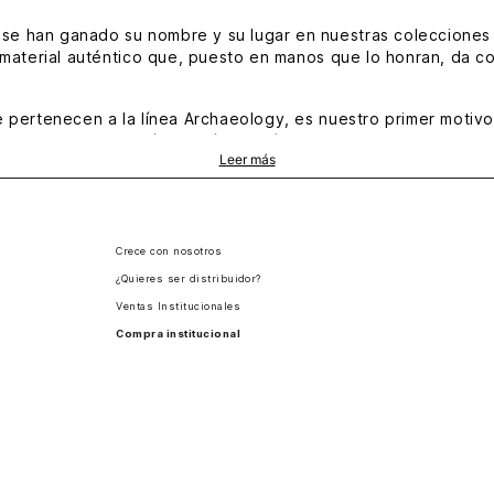
se han ganado su nombre y su lugar en nuestras colecciones 
 material auténtico que, puesto en manos que lo honran, da c
ue pertenecen a la línea Archaeology, es nuestro primer motivo
ños, reforzando así un carácter clásico que tan vigente se m
Leer más
cionales y un sistema acolchado en la parte posterior que fav
 lo solemne se juntan, están los
maletines Vélez
, cuidado ha
uncional o de estilo. En el lado práctico están los bolsillos 
r el lado de la imagen, el legado que ha hecho de nuestros p
Crece con nosotros
es y renovación en las siluetas.
¿Quieres ser distribuidor?
a hombre en Vélez
.
Ventas Institucionales
Compra institucional