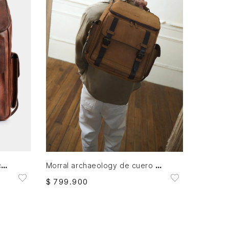
AGREGAR AL CARRITO
Morral new archaeology de cuero para hombre vintage
Morral archaeology de cuero para hombre vintage
$
799
.
900