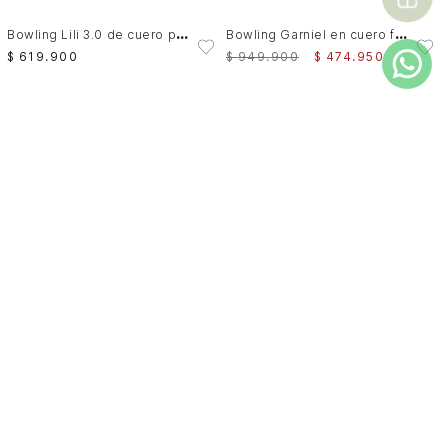
B
owling Lili 3.0 de cuero para mujer cadena
B
owling Garniel en cuero folia craquelado para mujer
$
619
.
900
$
949
.
900
$
474
.
950