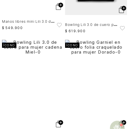
M
anos libres mini Lili 3.0 de cuero para mujer cadena
B
owling Lili 3.0 de cuero para mujer cadena
$
549
.
900
$
619
.
900
ÍCONO
ÍCONO