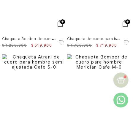
C
haqueta Bomber de cuero para hombre Meridian
C
haqueta de cuero para hombre Nila 2
$
1
.
299
.
900
$
519
.
960
$
1
.
799
.
900
$
719
.
960