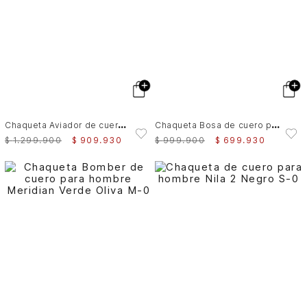
C
haqueta Aviador de cuero para hombre Nila
C
haqueta Bosa de cuero para hombre fit semi holgado
$
1
.
299
.
900
$
909
.
930
$
999
.
900
$
699
.
930