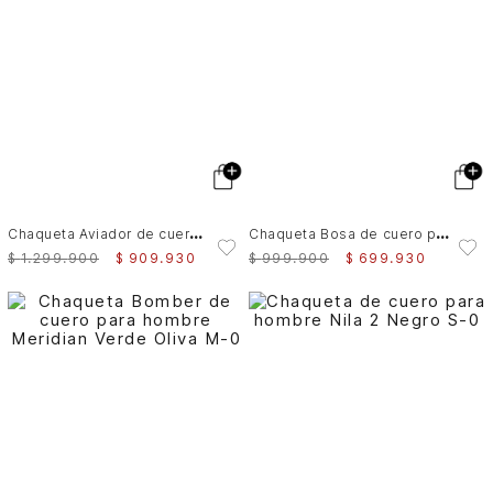
C
haqueta Aviador de cuero para hombre Nila
C
haqueta Bosa de cuero para hombre fit semi holgado
$
1
.
299
.
900
$
909
.
930
$
999
.
900
$
699
.
930