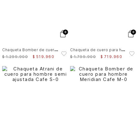
C
haqueta Bomber de cuero para hombre Meridian
C
haqueta de cuero para hombre Nila 2
$
1
.
299
.
900
$
519
.
960
$
1
.
799
.
900
$
719
.
960