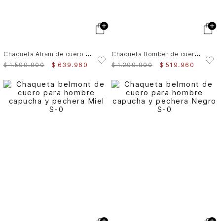
C
haqueta Atrani de cuero para hombre semi ajustada
C
haqueta Bomber de cuero para hombre Meridian
$
1
.
599
.
900
$
639
.
960
$
1
.
299
.
900
$
519
.
960