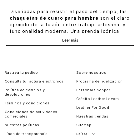
Diseñadas para resistir el paso del tiempo, las
chaquetas de cuero para hombre
son el claro
ejemplo de la fusión entre trabajo artesanal y
funcionalidad moderna. Una prenda icónica
que ha evolucionado del clásico armario
Leer más
masculino hacia propuestas contemporáneas.
En Vélez trabajamos cueros con curtiembre
sostenible, procesos manuales y siluetas que
Rastrea tu pedido
Sobre nosotros
destacan. Este nivel de detalle convierte a
Consulta tu factura electrónica
Programa de fidelización
nuestras
chaquetas en cuero para hombre
en
piezas que elevan cualquier look.
Política de cambios y
Personal Shopper
devoluciones
Crédito Leather Lovers
Términos y condiciones
Chaquetas de cuero Vélez: autenticidad y
Leather For Good
tradición colombiana
Condiciones de actividades
comerciales
Nuestras tiendas
Las chaquetas de cuero Vélez están
Nuestras políticas
Sitemap
elaboradas con pieles seleccionadas bajo
Línea de transparencia
Países
criterios de calidad y responsabilidad