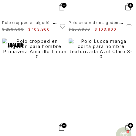
P
olo cropped en algodón para hombre Primavera
P
olo cropped en algodón para hombre Primavera
$
259
.
900
$
103
.
960
$
259
.
900
$
103
.
960