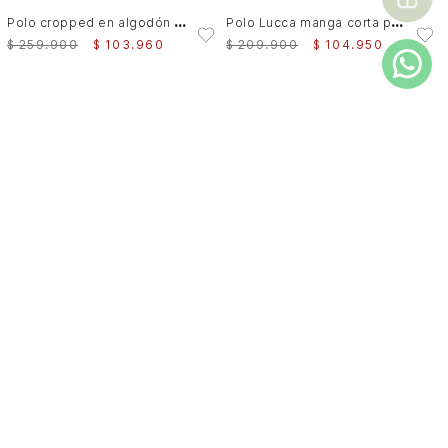
P
olo cropped en algodón para hombre Primavera
P
olo Lucca manga corta para hombre texturizada
$
259
.
900
$
103
.
960
$
209
.
900
$
104
.
950