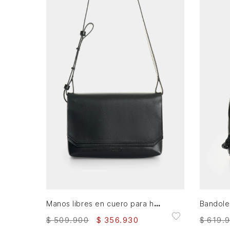
AGREGAR AL CARRITO
Manos libres en cuero para hombre Elba
$
509
.
900
$
356
.
930
$
619
.