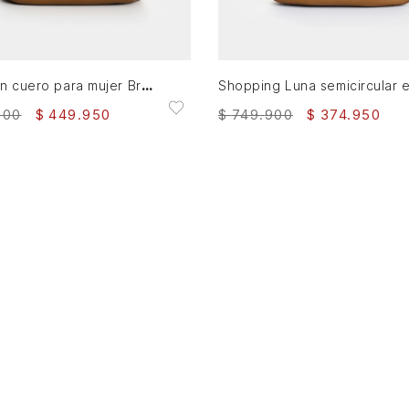
AGREGAR AL CARRITO
AGREGAR AL CARRITO
Morral en cuero para mujer Bruma
900
$
449
.
950
$
749
.
900
$
374
.
950