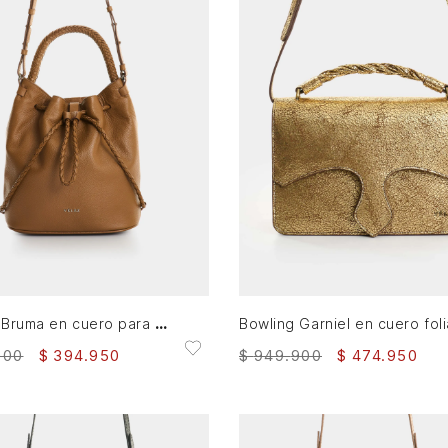
AGREGAR AL CARRITO
AGREGAR AL CARRITO
Bowling Bruma en cuero para mujer
900
$
394
.
950
$
949
.
900
$
474
.
950