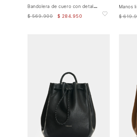
Bandolera de cuero con detalle tejido para hombre Kansas 2.0
$
569
.
900
$
284
.
950
$
619
.