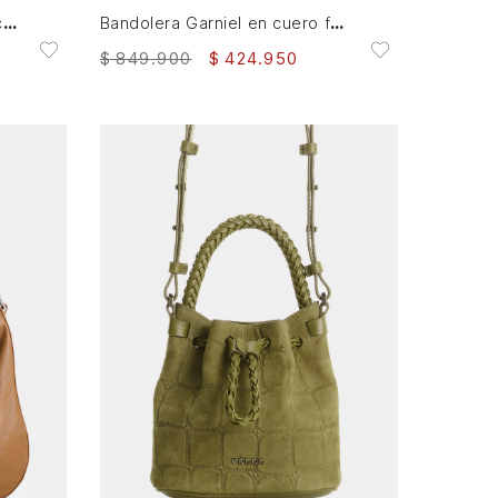
Manos libres mini garniel en cuero para mujer
Bandolera Garniel en cuero folia para mujer
$
849
.
900
$
424
.
950