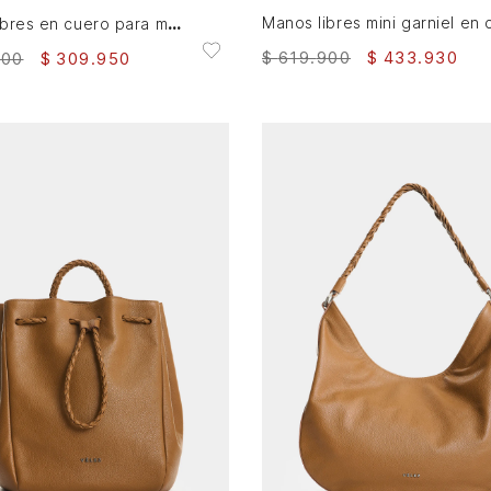
Manos libres en cuero para mujer Bruma
$
619
.
900
$
433
.
930
900
$
309
.
950