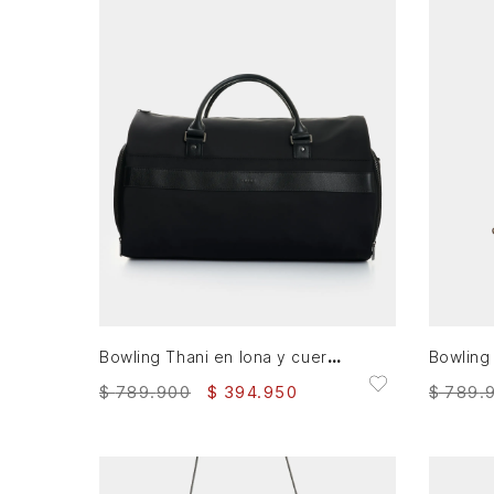
AGREGAR AL CARRITO
Bowling Thani en lona y cuero para hombre
$
789
.
900
$
394
.
950
$
789
.