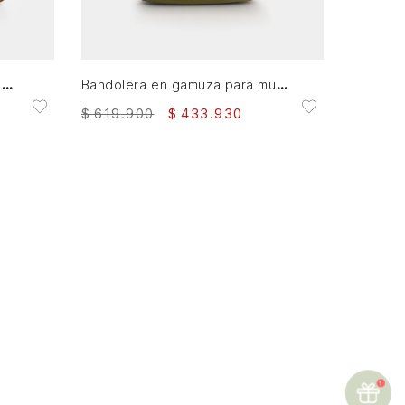
AGREGAR AL CARRITO
Shopping Luna semicircular en cuero para mujer
Bandolera en gamuza para mujer Bruma
$
619
.
900
$
433
.
930