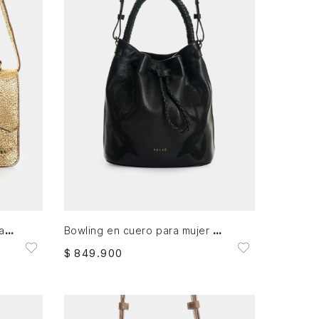
AGREGAR AL CARRITO
Bowling Garniel en cuero folia craquelado para mujer
Bowling en cuero para mujer Bruma
$
849
.
900