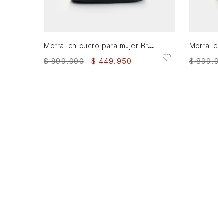
AGREGAR AL CARRITO
Morral en cuero para mujer Bruma
$
899
.
900
$
449
.
950
$
899
.