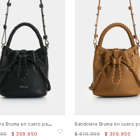
AGREGAR AL CARRITO
AGREGAR AL CARRITO
Bandolera Bruma en cuero para mujer
900
$
309
.
950
$
619
.
900
$
309
.
950