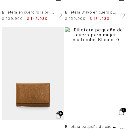
B
illetera en cuero folia brillante para mujer Olivia
B
illetera Bravo en cuero para mujer
$
209
.
900
$
146
.
930
$
259
.
900
$
181
.
930
B
illetera pequeña de cuero para mujer multicolor