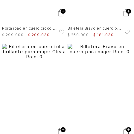
P
orta ipad en cuero croco para hombre Dalia 2.0
B
illetera Bravo en cuero para mujer
$
299
.
900
$
209
.
930
$
259
.
900
$
181
.
930