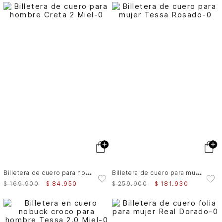
B
illetera de cuero para hombre Creta 2
B
illetera de cuero para mujer Tessa
$
169
.
900
$
84
.
950
$
259
.
900
$
181
.
930