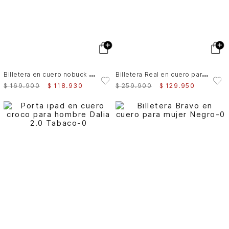
B
illetera en cuero nobuck croco para hombre Tessa 2.0
B
illetera Real en cuero para mujer
$
169
.
900
$
118
.
930
$
259
.
900
$
129
.
950