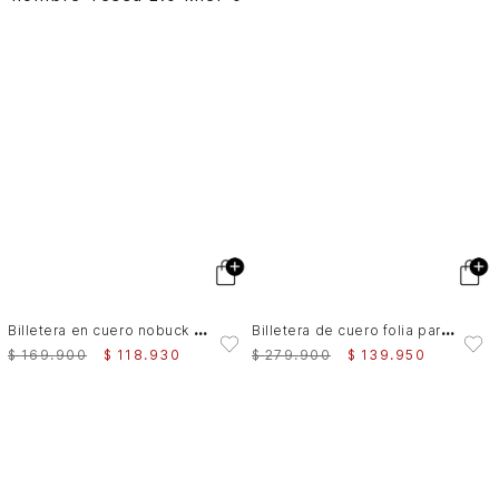
B
illetera en cuero nobuck croco para hombre Tessa 2.0
B
illetera de cuero folia para mujer Real
$
169
.
900
$
118
.
930
$
279
.
900
$
139
.
950