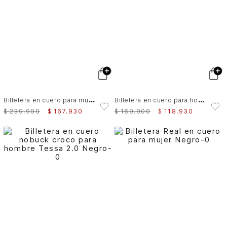
B
illetera en cuero para mujer Taupe
B
illetera en cuero para hombre Ical
$
239
.
900
$
167
.
930
$
169
.
900
$
118
.
930