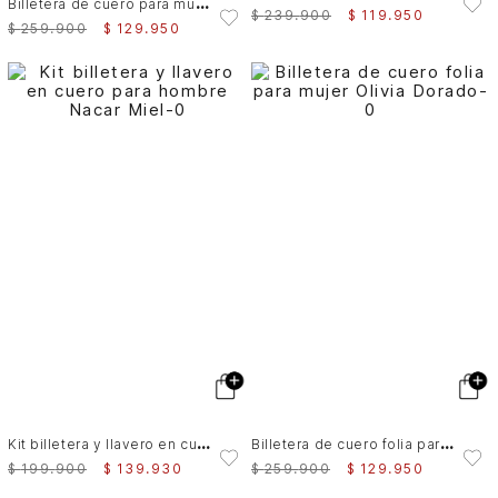
B
illetera de cuero para mujer Tessa
$
239
.
900
$
119
.
950
$
259
.
900
$
129
.
950
K
it billetera y llavero en cuero para hombre Nacar
B
illetera de cuero folia para mujer Olivia
$
199
.
900
$
139
.
930
$
259
.
900
$
129
.
950