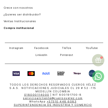
Panamá
Crece con nosotros
Guatemala
¿Quieres ser distribuidor?
Estados Unidos
Ventas Institucionales
Salvador
Compra institucional
Costa Rica
Instagram
Facebook
TikTok
YouTube
LinkedIn
Pinterest
TODOS LOS DERECHOS RESERVADOS CUEROS VÉLEZ
S.A.S. NOTIFICACIONES JUDICIALES CL 29 # 52 -115
MEDELLÍN COLOMBIA
018000114000
| NIT 800191700-8
servicioalcliente@cuerosvelez.com
WhatsApp
+57310 448 6083
SUPERINTENDENCIA DE INDUSTRIA Y COMERCIO