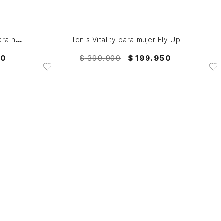
AGREGAR AL CARRITO
Sneaker Freedom unity 1.0 para hombre Fly Up
Tenis Vitality para mujer Fly Up
50
$
399
.
900
$
199
.
950