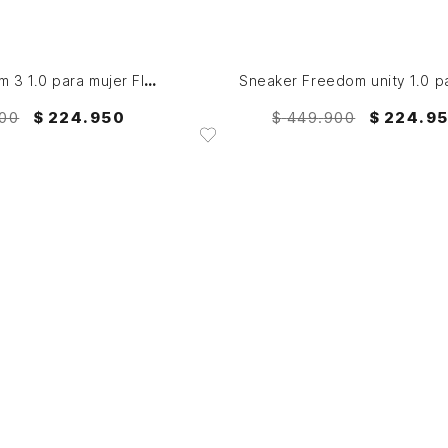
AGREGAR AL CARRITO
AGREGAR AL CARRITO
Tenis Freedom 3 1.0 para mujer Fly Up
00
$
224
.
950
$
449
.
900
$
224
.
9