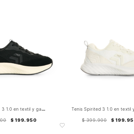
36
37
38
41
35
36
37
38
39
4
AGREGAR AL CARRITO
AGREGAR AL CARRITO
Tenis Spirited 3 1.0 en textil y gamuza para mujer Fly Up
900
$
199
.
950
$
399
.
900
$
199
.
95