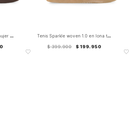
36
37
38
39
41
AGREGAR AL CARRITO
Tenis Sparkle shimmer para mujer Fly Up
Tenis Sparkle woven 1.0 en lona texturizada para mujer Fly Up
0
$
399
.
900
$
199
.
950