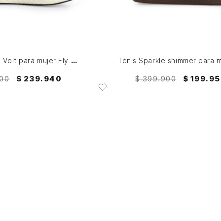
37
38
39
40
41
36
37
38
41
AGREGAR AL CARRITO
AGREGAR AL CARRITO
Tenis Spirited Volt para mujer Fly Up
00
$
239
.
940
$
399
.
900
$
199
.
95