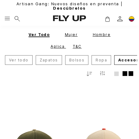
Artisan Gang: Nuevos diseños en preventa |
Descúbrelos
Ver Todo
Mujer
Hombre
Aplica
T&C
Ver todo
Zapatos
Bolsos
Ropa
Accesor
Relevancia