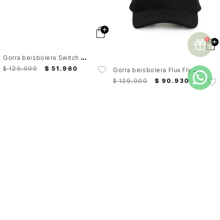
G
orra beisbolera Switch para hombre Fly Up
G
orra beisbolera Flux Fly Up
$
129
.
900
$
51
.
960
$
129
.
900
$
90
.
930