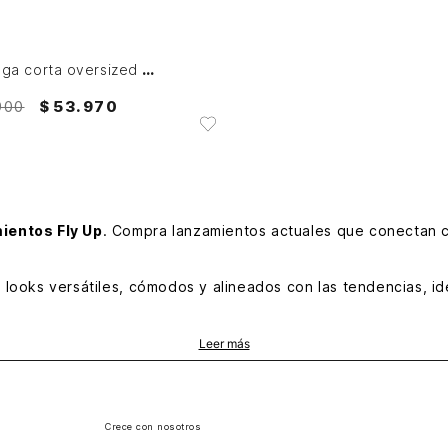
AGREGAR AL CARRITO
Camiseta manga corta oversized Stellar Fly Up
900
$
53
.
970
ientos Fly Up
. Compra lanzamientos actuales que conectan co
ooks versátiles, cómodos y alineados con las tendencias, ide
Leer más
amplias, gráficos actuales y telas ligeras que ofrecen libert
Crece con nosotros
ción