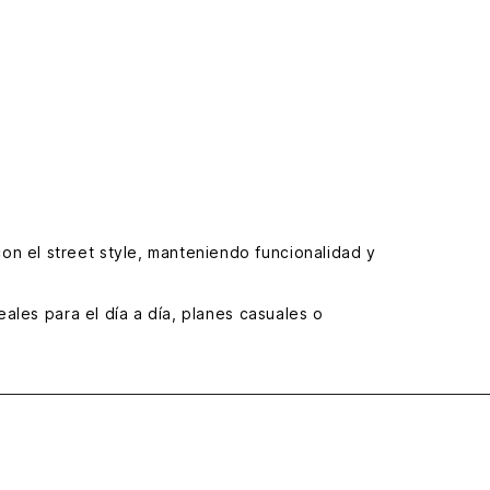
n el street style, manteniendo funcionalidad y
ales para el día a día, planes casuales o
ad de movimiento. Son prendas clave para crear