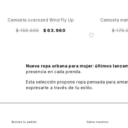
AGREGAR AL CARRITO
Camiseta oversized Wind Fly Up
$
159
.
900
$
63
.
960
$
179
.
Nueva ropa urbana para mujer: últimos lanzam
presencia en cada prenda.
Esta selección propone ropa pensada para armar l
expresarte a través de tu estilo.
Camisetas oversize actualizadas
Las camisetas oversize resaltan por sus siluetas 
looks urbanos con carácter y comodidad.
Rastrea tu pedido
Sobre nosotros
Pantalones y joggers de la nueva colec