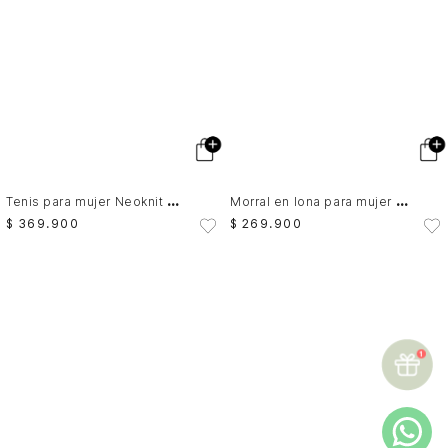
T
enis para mujer Neoknit 1.0
M
orral en lona para mujer Star 1.0 floral
$
369
.
900
$
269
.
900