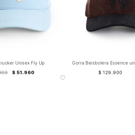
M
M
AGREGAR AL CARRITO
AGREGAR AL CARRITO
trucker Unisex Fly Up
900
$
51
.
960
$
129
.
900