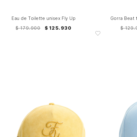
AGREGAR AL CARRITO
Eau de Toilette unisex Fly Up
Gorra Beat 
$
179
.
900
$
125
.
930
$
129
.