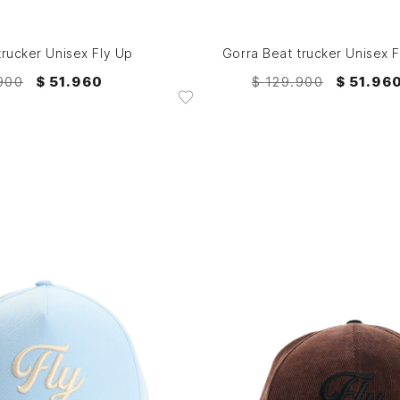
AGREGAR AL CARRITO
AGREGAR AL CARRITO
trucker Unisex Fly Up
Gorra Beat trucker Unisex F
900
$
51
.
960
$
129
.
900
$
51
.
96