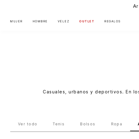
Ar
MUJER
HOMBRE
VÉLEZ
OUTLET
REGALOS
Casuales, urbanos y deportivos. En l
Unisex
Accesorios
Ver todo
Tenis
Bolsos
Ropa