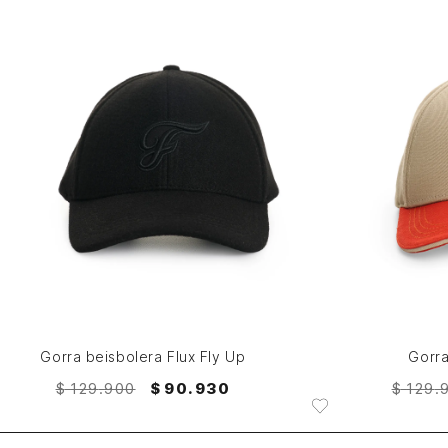
M
AGREGAR AL CARRITO
Gorra beisbolera Flux Fly Up
Gorra
$
129
.
900
$
90
.
930
$
129
.