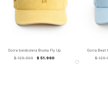
M
AGREGAR AL CARRITO
Gorra beisbolera Bruma Fly Up
Gorra Beat 
$
129
.
900
$
51
.
960
$
129
.