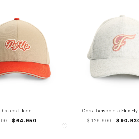
M
M
AGREGAR AL CARRITO
AGREGAR AL CARRITO
 baseball Icon
Gorra beisbolera Flux Fly
900
$
64
.
950
$
129
.
900
$
90
.
93