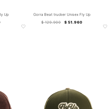
AGREGAR AL CARRITO
ly Up
Gorra Beat trucker Unisex Fly Up
0
$
129
.
900
$
51
.
960