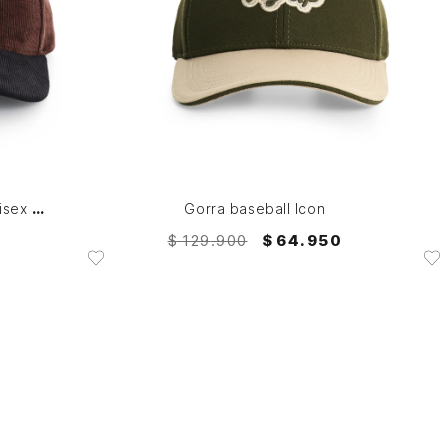
M
AGREGAR AL CARRITO
Gorra Beisbolera Essence unisex Fly Up
Gorra baseball Icon
$
129
.
900
$
64
.
950