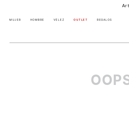
Artisan Gang: Nu
MUJER
HOMBRE
VÉLEZ
OUTLET
REGALOS
OOPS