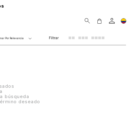
Filtrar
nar Por
Relevancia
esados
ra
 la búsqueda
 término deseado