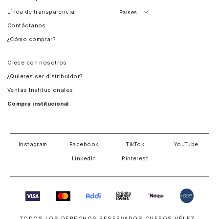
Línea de transparencia
Países
Contáctanos
Perú
¿Cómo comprar?
Chile
Panamá
Crece con nosotros
Guatemala
¿Quieres ser distribuidor?
Estados Unidos
Ventas Institucionales
Salvador
Compra institucional
Costa Rica
Instagram
Facebook
TikTok
YouTube
LinkedIn
Pinterest
TODOS LOS DERECHOS RESERVADOS CUEROS VÉLEZ