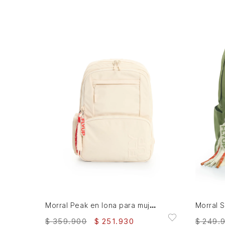
AGREGAR AL CARRITO
Morral Peak en lona para mujer Fly Up
$
359
.
900
$
251
.
930
$
249
.