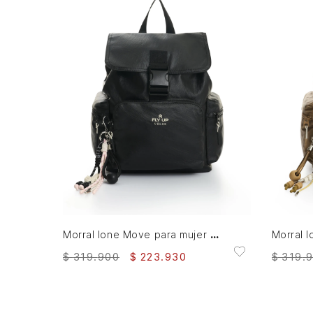
AGREGAR AL CARRITO
Morral lone Move para mujer Fly Up
$
319
.
900
$
223
.
930
$
319
.