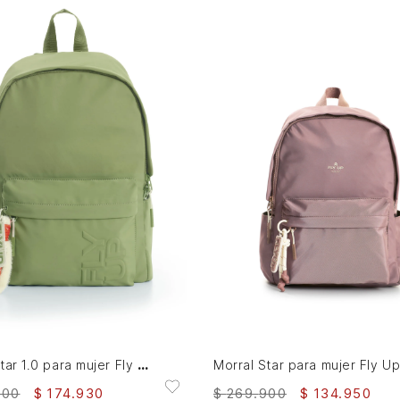
AGREGAR AL CARRITO
AGREGAR AL CARRITO
Morral Star 1.0 para mujer Fly Up
Morral Star para mujer Fly U
$
269
.
900
$
134
.
950
900
$
174
.
930