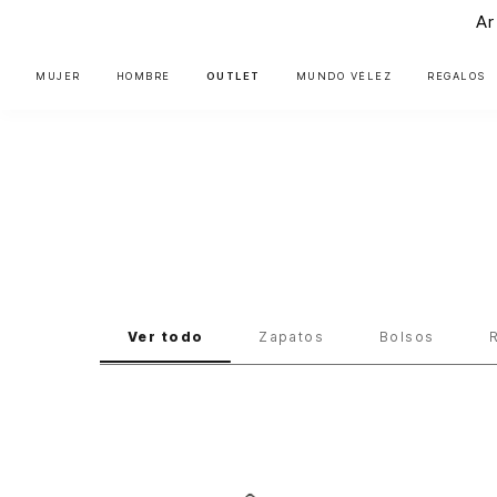
Ar
MUJER
HOMBRE
OUTLET
MUNDO VÉLEZ
REGALOS
Descuentos General
Mujer
Ver todo
Zapatos
Bolsos