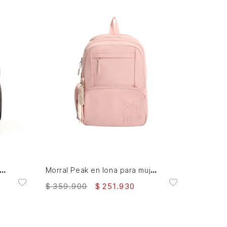
AGREGAR AL CARRITO
Morral Peak en lona para mujer Fly Up
al Peak en lona para mujer Fly Up
$
359
.
900
$
251
.
930