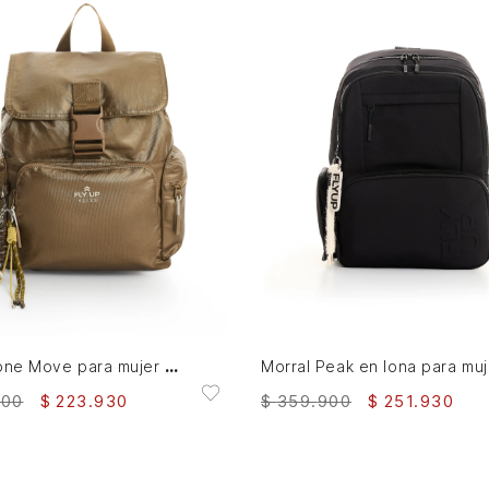
AGREGAR AL CARRITO
AGREGAR AL CARRITO
Morral lone Move para mujer Fly Up
Morr
900
$
223
.
930
$
359
.
900
$
251
.
930