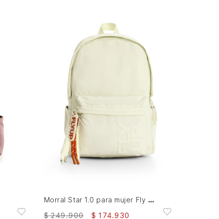
AGREGAR AL CARRITO
Morral Star 1.0 para mujer Fly Up
p
$
249
.
900
$
174
.
930