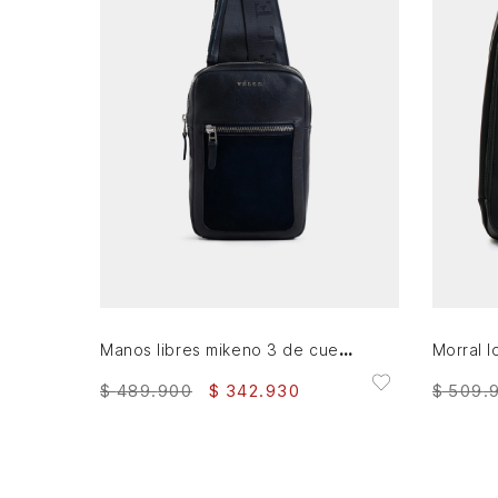
AGREGAR AL CARRITO
Manos libres mikeno 3 de cuero para hombre acabado envejecido
$
489
.
900
$
342
.
930
$
509
.