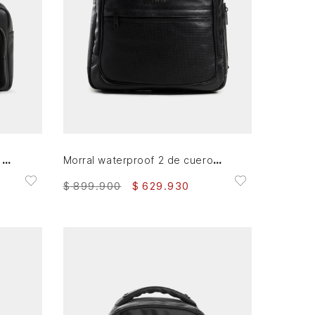
AGREGAR AL CARRITO
Morral waterproof 2 de cuero para hombre cremallera bidireccional
Manos libres bright de cuero para hombre detalle gamuzado
$
899
.
900
$
629
.
930