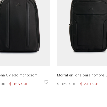
AGREGAR AL CARRITO
AGREGAR AL CARRITO
Morral lona Oviedo monocromático Negro
900
$
356
.
930
$
329
.
900
$
230
.
930