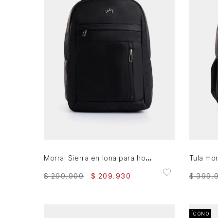
AGREGAR AL CARRITO
Morral Sierra en lona para hombre manija cuero
$
299
.
900
$
209
.
930
$
399
.
ÍCONO