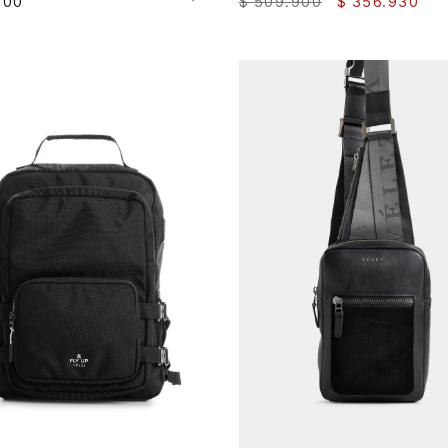
$
509
.
900
$
356
.
930
900
AGREGAR AL CARRITO
AGREGAR AL CARRITO