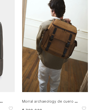
AGREGAR AL CARRITO
a morral Oasis de lona para hombre detalle acento de color
Morral archaeology de cuero para hombre vintage