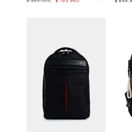
$
489
.
900
$
195
.
960
$
849
.
AGREGAR AL CARRITO