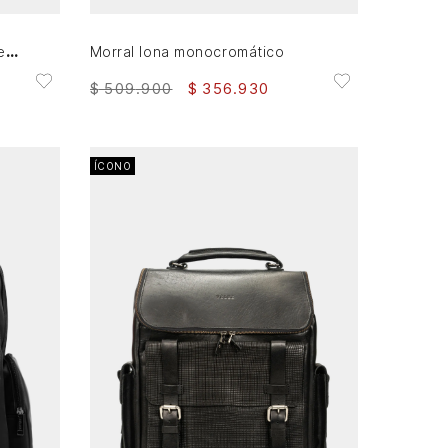
Manos libres mikeno 3 de cuero para hombre acabado envejecido
Morral lona monocromático
$
509
.
900
$
356
.
930
ÍCONO