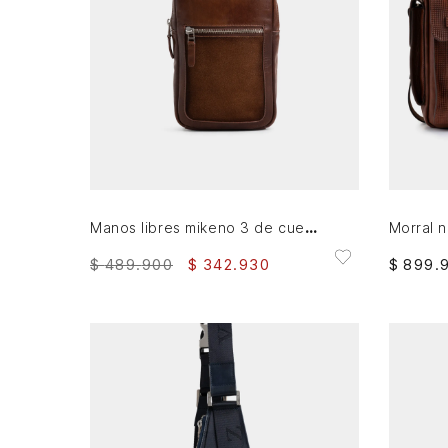
AGREGAR AL CARRITO
Manos libres mikeno 3 de cuero para hombre acabado envejecido
$
489
.
900
$
342
.
930
$
899
.