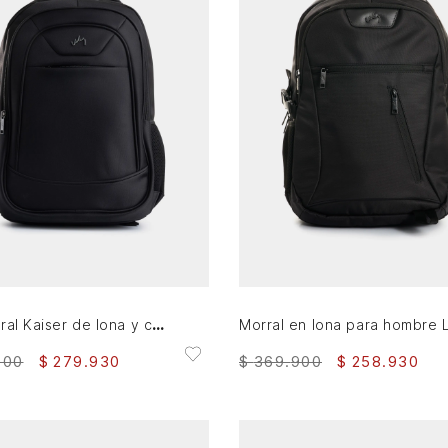
AGREGAR AL CARRITO
AGREGAR AL CARRITO
Tula morral Kaiser de lona y cuero para hombre estilo urbano
900
$
279
.
930
$
369
.
900
$
258
.
930