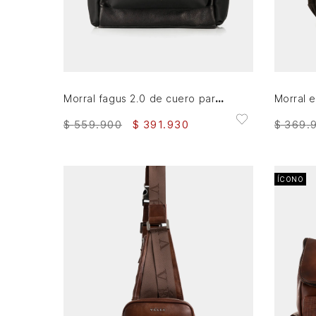
AGREGAR AL CARRITO
Morral fagus 2.0 de cuero para hombre lona en nylon
$
369
.
$
559
.
900
$
391
.
930
ÍCONO