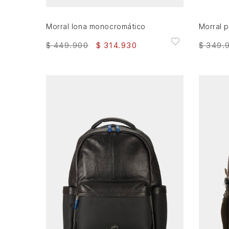
Morral lona monocromático
$
449
.
900
$
314
.
930
$
349
.