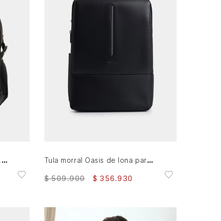
AGREGAR AL CARRITO
Morral en lona para hombre Ledger
Tula morral Oasis de lona para hombre detalle acento de color
$
509
.
900
$
356
.
930