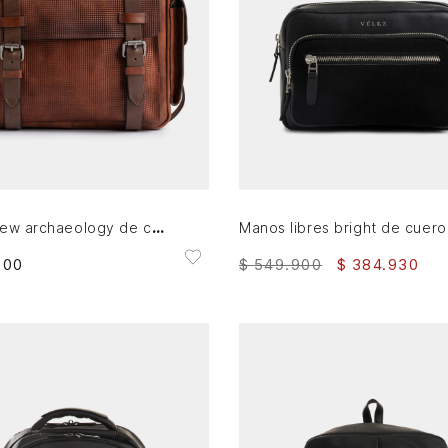
AGREGAR AL CARRITO
AGREGAR AL CARRITO
Morral new archaeology de cuero para hombre vintage
900
$
549
.
900
$
384
.
930