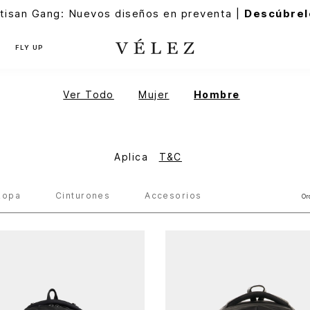
tisan Gang: Nuevos diseños en preventa |
Descúbrel
FLY UP
Ver Todo
Mujer
Hombre
Aplica
T&C
Ropa
Cinturones
Accesorios
Or