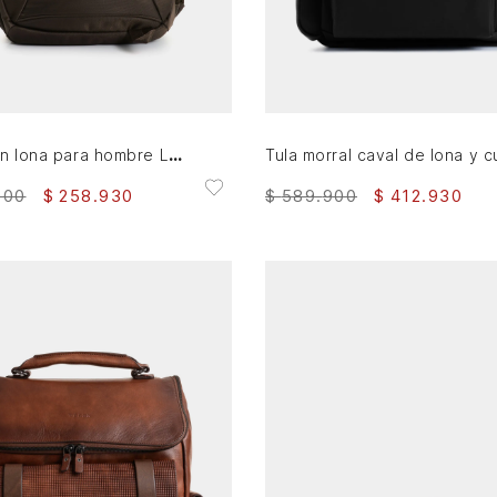
AGREGAR AL CARRITO
AGREGAR AL CARRITO
Morral en lona para hombre Ledger
900
$
258
.
930
$
589
.
900
$
412
.
930