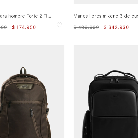
Morral para hombre Forte 2 Fly Up
$
489
.
900
$
342
.
930
900
$
174
.
950