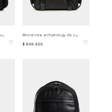
AGREGAR AL CARRITO
Tula morral caval de lona y cuero para hombre confort
Morral new archaeology de cuero para hombre vintage
$
899
.
900