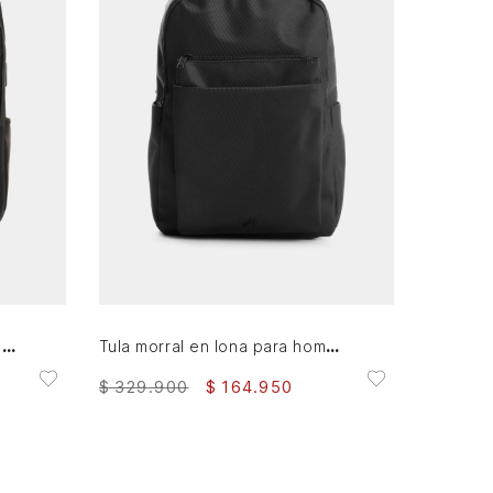
AGREGAR AL CARRITO
Morral en lona para hombre Jackson
Tula morral en lona para hombre Trapani
$
329
.
900
$
164
.
950