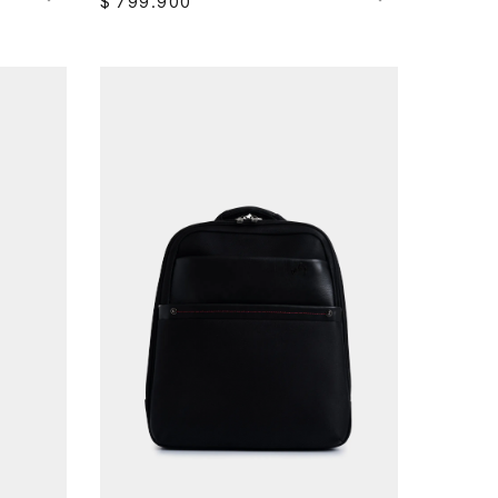
$
799
.
900
AGREGAR AL CARRITO