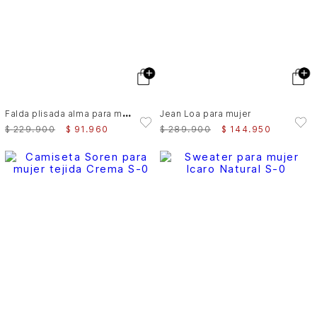
F
alda plisada alma para mujer tejido de punto
Jean Loa para mujer
$
229
.
900
$
91
.
960
$
289
.
900
$
144
.
950