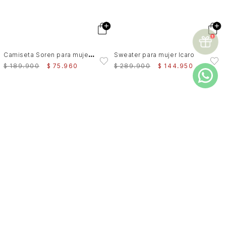
C
amiseta Soren para mujer tejida
Sweater para mujer Icaro
$
189
.
900
$
75
.
960
$
289
.
900
$
144
.
950