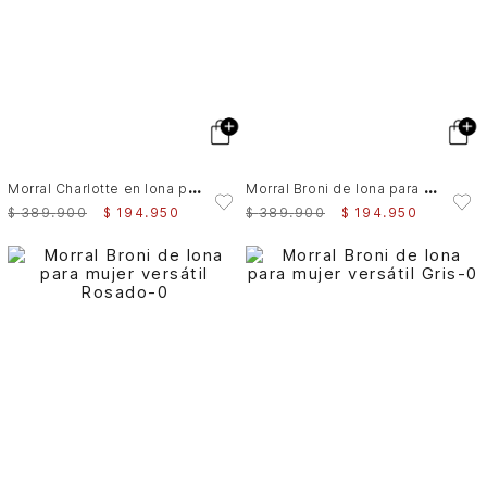
M
orral Charlotte en lona para mujer casual
M
orral Broni de lona para mujer versátil
$
389
.
900
$
194
.
950
$
389
.
900
$
194
.
950