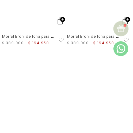
M
orral Broni de lona para mujer versátil
M
orral Broni de lona para mujer versátil
$
389
.
900
$
194
.
950
$
389
.
900
$
194
.
950