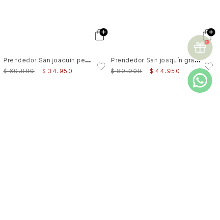
P
rendedor San joaquín pequeño en cuero para mujer
P
rendedor San joaquín grande en cuero para mujer
$
69
.
900
$
34
.
950
$
89
.
900
$
44
.
950