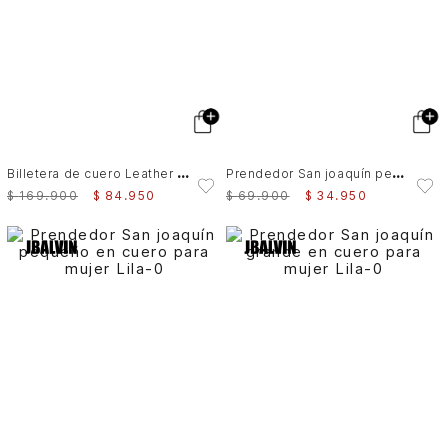
B
illetera de cuero Leather contrastes Negro
P
rendedor San joaquín pequeño en cuero para mujer
$
169
.
900
$
84
.
950
$
69
.
900
$
34
.
950