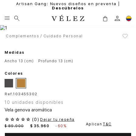
Artisan Gang: Nuevos diseños en preventa |
Descúbrelos
Complementos
Cuidado Personal
Medidas
ancho 13 (cm)
profundo 13 (cm)
Colores
Ref.
103455302
10 unidades disponibles
Vela genova aromática
☆
☆
☆
☆
☆
(
0
)
Dejar tu reseña
Aplican
T&C
$
89
.
900
$
35
.
960
-
60%