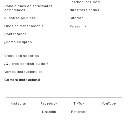
Leather For Good
Condiciones de actividades
comerciales
Nuestras tiendas
Nuestras políticas
Sitemap
Línea de transparencia
Países
Contáctanos
Perú
¿Cómo comprar?
Chile
Panamá
Crece con nosotros
Guatemala
¿Quieres ser distribuidor?
Estados Unidos
Ventas Institucionales
Salvador
Compra institucional
Costa Rica
Instagram
Facebook
TikTok
YouTube
LinkedIn
Pinterest