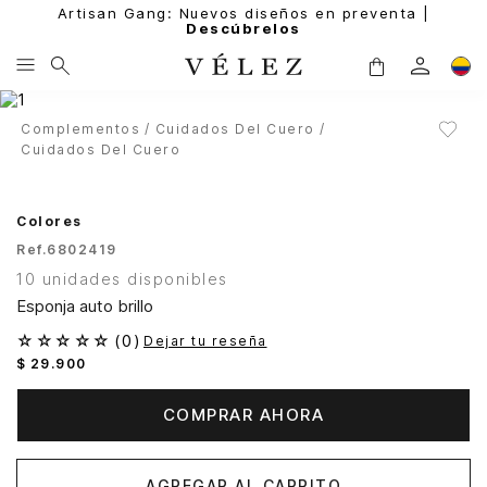
Artisan Gang: Nuevos diseños en preventa |
Descúbrelos
Complementos
Cuidados Del Cuero
Cuidados Del Cuero
Colores
Ref.
6802419
10 unidades disponibles
Esponja auto brillo
☆
☆
☆
☆
☆
(
0
)
Dejar tu reseña
$
29
.
900
COMPRAR AHORA
AGREGAR AL CARRITO