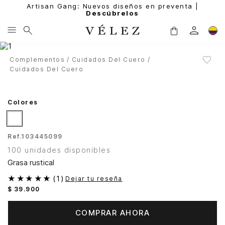
Artisan Gang: Nuevos diseños en preventa |
Descúbrelos
Complementos
Cuidados Del Cuero
Cuidados Del Cuero
Colores
Ref.
103445099
100 unidades disponibles
Grasa rustical
★
★
★
★
★
(
1
)
Dejar tu reseña
$
39
.
900
COMPRAR AHORA