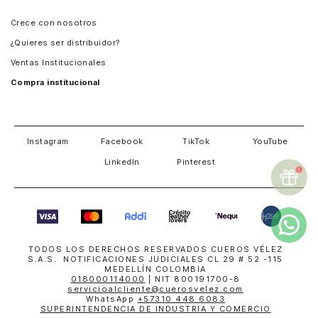
Panamá
Crece con nosotros
Guatemala
¿Quieres ser distribuidor?
Estados Unidos
Ventas Institucionales
Salvador
Compra institucional
Costa Rica
Instagram
Facebook
TikTok
YouTube
LinkedIn
Pinterest
TODOS LOS DERECHOS RESERVADOS CUEROS VÉLEZ
S.A.S. NOTIFICACIONES JUDICIALES CL 29 # 52 -115
MEDELLÍN COLOMBIA
018000114000
| NIT 800191700-8
servicioalcliente@cuerosvelez.com
WhatsApp
+57310 448 6083
SUPERINTENDENCIA DE INDUSTRIA Y COMERCIO