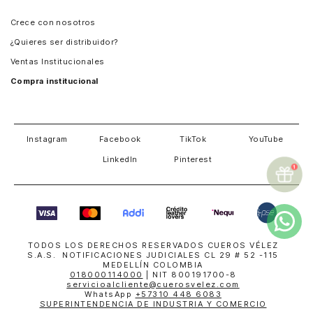
Panamá
Crece con nosotros
Guatemala
¿Quieres ser distribuidor?
Estados Unidos
Ventas Institucionales
Salvador
Compra institucional
Costa Rica
Instagram
Facebook
TikTok
YouTube
LinkedIn
Pinterest
TODOS LOS DERECHOS RESERVADOS CUEROS VÉLEZ
S.A.S. NOTIFICACIONES JUDICIALES CL 29 # 52 -115
MEDELLÍN COLOMBIA
018000114000
| NIT 800191700-8
servicioalcliente@cuerosvelez.com
WhatsApp
+57310 448 6083
SUPERINTENDENCIA DE INDUSTRIA Y COMERCIO