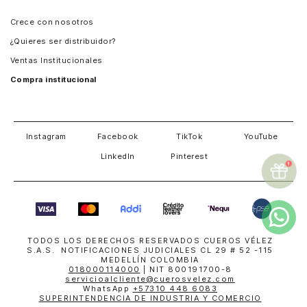
Panamá
Crece con nosotros
Guatemala
¿Quieres ser distribuidor?
Estados Unidos
Ventas Institucionales
Salvador
Compra institucional
Costa Rica
Instagram
Facebook
TikTok
YouTube
LinkedIn
Pinterest
TODOS LOS DERECHOS RESERVADOS CUEROS VÉLEZ
S.A.S. NOTIFICACIONES JUDICIALES CL 29 # 52 -115
MEDELLÍN COLOMBIA
018000114000
| NIT 800191700-8
servicioalcliente@cuerosvelez.com
WhatsApp
+57310 448 6083
SUPERINTENDENCIA DE INDUSTRIA Y COMERCIO