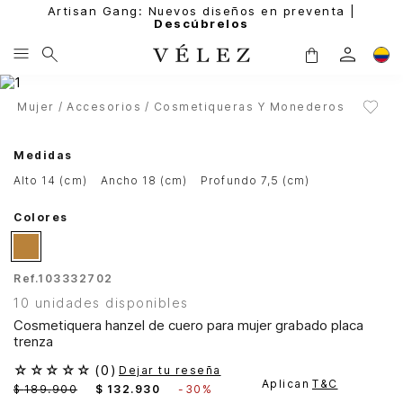
Artisan Gang: Nuevos diseños en preventa |
Descúbrelos
Mujer
Accesorios
Cosmetiqueras Y Monederos
Medidas
alto 14 (cm)
ancho 18 (cm)
profundo 7,5 (cm)
Colores
Ref.
103332702
10 unidades disponibles
Cosmetiquera hanzel de cuero para mujer grabado placa
trenza
☆
☆
☆
☆
☆
(
0
)
Dejar tu reseña
Aplican
T&C
$
189
.
900
$
132
.
930
-
30%