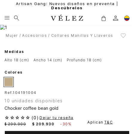
Artisan Gang: Nuevos diseños en preventa |
Descúbrelos
Mujer
Accesorios
Collares Manillas Y Llaveros
Medidas
alto 18 (cm)
ancho 14 (cm)
profundo 18 (cm)
Colores
Ref.
104191004
10 unidades disponibles
Chocker coffee bean gold
☆
☆
☆
☆
☆
(
0
)
Dejar tu reseña
Aplican
T&C
$
299
.
900
$
209
.
930
-
30%