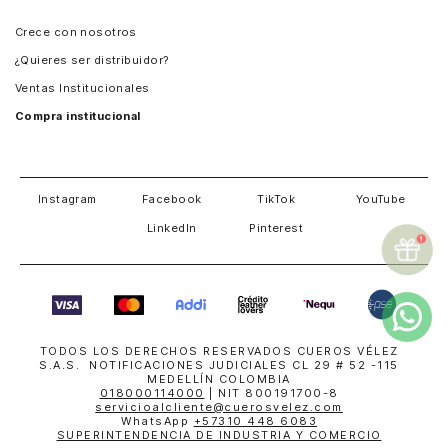
Panamá
Crece con nosotros
Guatemala
¿Quieres ser distribuidor?
Estados Unidos
Ventas Institucionales
Salvador
Compra institucional
Costa Rica
Instagram
Facebook
TikTok
YouTube
LinkedIn
Pinterest
TODOS LOS DERECHOS RESERVADOS CUEROS VÉLEZ
S.A.S. NOTIFICACIONES JUDICIALES CL 29 # 52 -115
MEDELLÍN COLOMBIA
018000114000
| NIT 800191700-8
servicioalcliente@cuerosvelez.com
WhatsApp
+57310 448 6083
SUPERINTENDENCIA DE INDUSTRIA Y COMERCIO