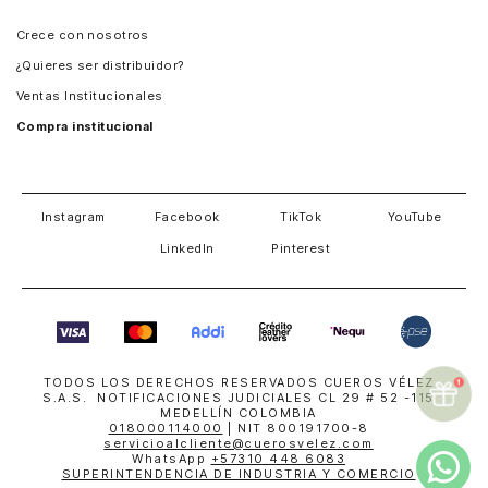
Panamá
Crece con nosotros
Guatemala
¿Quieres ser distribuidor?
Estados Unidos
Ventas Institucionales
Salvador
Compra institucional
Costa Rica
Instagram
Facebook
TikTok
YouTube
LinkedIn
Pinterest
TODOS LOS DERECHOS RESERVADOS CUEROS VÉLEZ
S.A.S. NOTIFICACIONES JUDICIALES CL 29 # 52 -115
MEDELLÍN COLOMBIA
018000114000
| NIT 800191700-8
servicioalcliente@cuerosvelez.com
WhatsApp
+57310 448 6083
SUPERINTENDENCIA DE INDUSTRIA Y COMERCIO