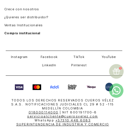
Panamá
Crece con nosotros
Guatemala
¿Quieres ser distribuidor?
Estados Unidos
Ventas Institucionales
Salvador
Compra institucional
Costa Rica
Instagram
Facebook
TikTok
YouTube
LinkedIn
Pinterest
TODOS LOS DERECHOS RESERVADOS CUEROS VÉLEZ
S.A.S. NOTIFICACIONES JUDICIALES CL 29 # 52 -115
MEDELLÍN COLOMBIA
018000114000
| NIT 800191700-8
servicioalcliente@cuerosvelez.com
WhatsApp
+57310 448 6083
SUPERINTENDENCIA DE INDUSTRIA Y COMERCIO