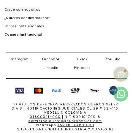
Panamá
Crece con nosotros
Guatemala
¿Quieres ser distribuidor?
Estados Unidos
Ventas Institucionales
Salvador
Compra institucional
Costa Rica
Instagram
Facebook
TikTok
YouTube
LinkedIn
Pinterest
TODOS LOS DERECHOS RESERVADOS CUEROS VÉLEZ
S.A.S. NOTIFICACIONES JUDICIALES CL 29 # 52 -115
MEDELLÍN COLOMBIA
018000114000
| NIT 800191700-8
servicioalcliente@cuerosvelez.com
WhatsApp
+57310 448 6083
SUPERINTENDENCIA DE INDUSTRIA Y COMERCIO