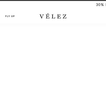
30% DCTO en ref. ex
FLY UP