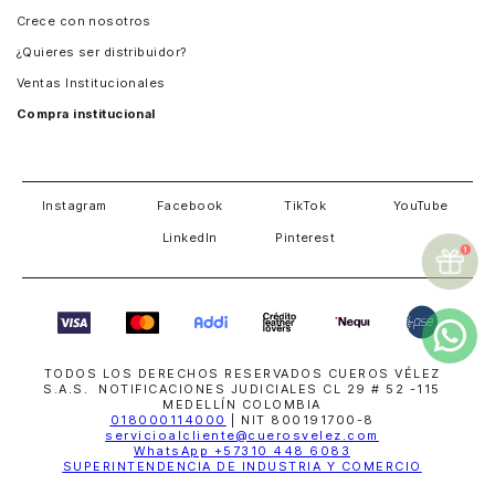
Panamá
Crece con nosotros
Guatemala
¿Quieres ser distribuidor?
Estados Unidos
Ventas Institucionales
Salvador
Compra institucional
Costa Rica
Instagram
Facebook
TikTok
YouTube
LinkedIn
Pinterest
TODOS LOS DERECHOS RESERVADOS CUEROS VÉLEZ
S.A.S. NOTIFICACIONES JUDICIALES CL 29 # 52 -115
MEDELLÍN COLOMBIA
018000114000
| NIT 800191700-8
servicioalcliente@cuerosvelez.com
WhatsApp
+57310 448 6083
SUPERINTENDENCIA DE INDUSTRIA Y COMERCIO