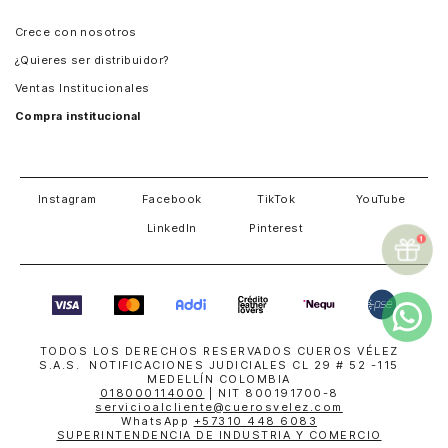
Panamá
Crece con nosotros
Guatemala
¿Quieres ser distribuidor?
Estados Unidos
Ventas Institucionales
Salvador
Compra institucional
Costa Rica
Instagram
Facebook
TikTok
YouTube
LinkedIn
Pinterest
TODOS LOS DERECHOS RESERVADOS CUEROS VÉLEZ
S.A.S. NOTIFICACIONES JUDICIALES CL 29 # 52 -115
MEDELLÍN COLOMBIA
018000114000
| NIT 800191700-8
servicioalcliente@cuerosvelez.com
WhatsApp
+57310 448 6083
SUPERINTENDENCIA DE INDUSTRIA Y COMERCIO