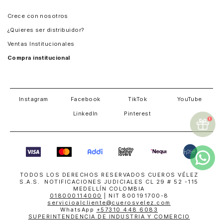
Panamá
Crece con nosotros
Guatemala
¿Quieres ser distribuidor?
Estados Unidos
Ventas Institucionales
Salvador
Compra institucional
Costa Rica
Instagram
Facebook
TikTok
YouTube
LinkedIn
Pinterest
TODOS LOS DERECHOS RESERVADOS CUEROS VÉLEZ
S.A.S. NOTIFICACIONES JUDICIALES CL 29 # 52 -115
MEDELLÍN COLOMBIA
018000114000
| NIT 800191700-8
servicioalcliente@cuerosvelez.com
WhatsApp
+57310 448 6083
SUPERINTENDENCIA DE INDUSTRIA Y COMERCIO