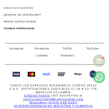
Panamá
Crece con nosotros
Guatemala
¿Quieres ser distribuidor?
Estados Unidos
Ventas Institucionales
Salvador
Compra institucional
Costa Rica
Instagram
Facebook
TikTok
YouTube
LinkedIn
Pinterest
TODOS LOS DERECHOS RESERVADOS CUEROS VÉLEZ
S.A.S. NOTIFICACIONES JUDICIALES CL 29 # 52 -115
MEDELLÍN COLOMBIA
018000114000
| NIT 800191700-8
servicioalcliente@cuerosvelez.com
WhatsApp
+57310 448 6083
SUPERINTENDENCIA DE INDUSTRIA Y COMERCIO