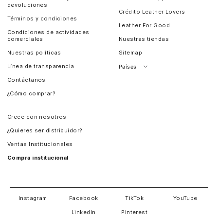
devoluciones
Crédito Leather Lovers
Términos y condiciones
Leather For Good
Condiciones de actividades
comerciales
Nuestras tiendas
Nuestras políticas
Sitemap
Línea de transparencia
Países
Contáctanos
Perú
¿Cómo comprar?
Chile
Panamá
Crece con nosotros
Guatemala
¿Quieres ser distribuidor?
Estados Unidos
Ventas Institucionales
Salvador
Compra institucional
Costa Rica
Instagram
Facebook
TikTok
YouTube
LinkedIn
Pinterest