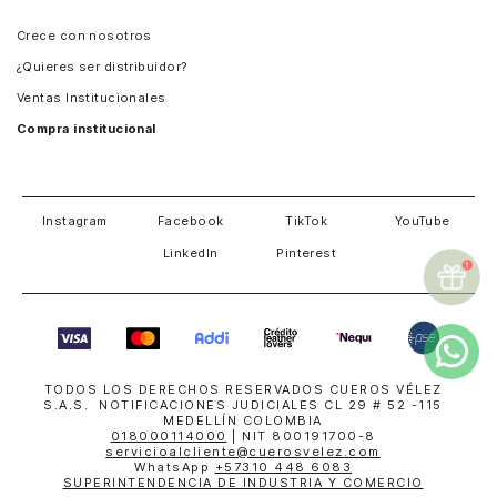
Panamá
Crece con nosotros
Guatemala
¿Quieres ser distribuidor?
Estados Unidos
Ventas Institucionales
Salvador
Compra institucional
Costa Rica
Instagram
Facebook
TikTok
YouTube
LinkedIn
Pinterest
TODOS LOS DERECHOS RESERVADOS CUEROS VÉLEZ
S.A.S. NOTIFICACIONES JUDICIALES CL 29 # 52 -115
MEDELLÍN COLOMBIA
018000114000
| NIT 800191700-8
servicioalcliente@cuerosvelez.com
WhatsApp
+57310 448 6083
SUPERINTENDENCIA DE INDUSTRIA Y COMERCIO