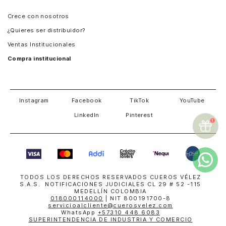
Panamá
Crece con nosotros
Guatemala
¿Quieres ser distribuidor?
Estados Unidos
Ventas Institucionales
Salvador
Compra institucional
Costa Rica
Instagram
Facebook
TikTok
YouTube
LinkedIn
Pinterest
TODOS LOS DERECHOS RESERVADOS CUEROS VÉLEZ
S.A.S. NOTIFICACIONES JUDICIALES CL 29 # 52 -115
MEDELLÍN COLOMBIA
018000114000
| NIT 800191700-8
servicioalcliente@cuerosvelez.com
WhatsApp
+57310 448 6083
SUPERINTENDENCIA DE INDUSTRIA Y COMERCIO