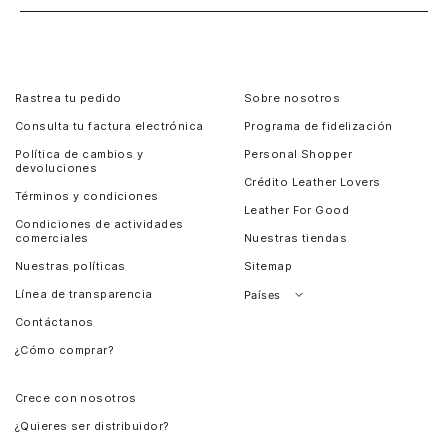
Rastrea tu pedido
Sobre nosotros
Consulta tu factura electrónica
Programa de fidelización
Política de cambios y
Personal Shopper
devoluciones
Crédito Leather Lovers
Términos y condiciones
Leather For Good
Condiciones de actividades
comerciales
Nuestras tiendas
Nuestras políticas
Sitemap
Línea de transparencia
Países
Contáctanos
Perú
¿Cómo comprar?
Chile
Panamá
Crece con nosotros
Guatemala
¿Quieres ser distribuidor?
Estados Unidos