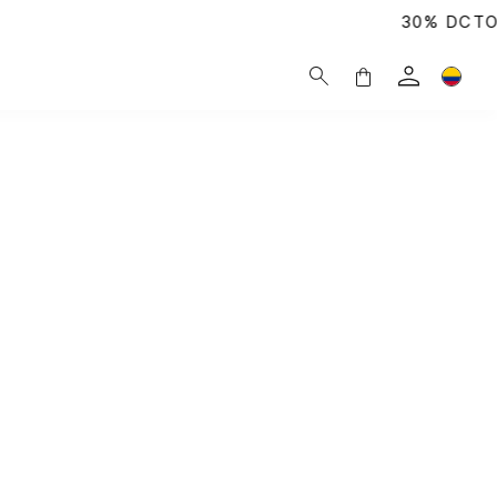
30% DCTO en ref. exclusivas |
Comp