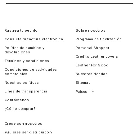
Rastrea tu pedido
Sobre nosotros
Consulta tu factura electrónica
Programa de fidelización
Política de cambios y
Personal Shopper
devoluciones
Crédito Leather Lovers
Términos y condiciones
Leather For Good
Condiciones de actividades
comerciales
Nuestras tiendas
Nuestras políticas
Sitemap
Línea de transparencia
Países
Contáctanos
Perú
¿Cómo comprar?
Chile
Panamá
Crece con nosotros
Guatemala
¿Quieres ser distribuidor?
Estados Unidos