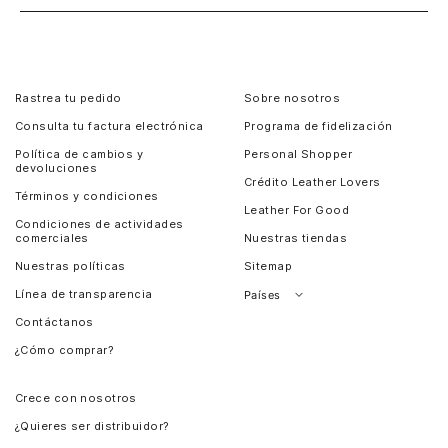
Rastrea tu pedido
Sobre nosotros
Consulta tu factura electrónica
Programa de fidelización
Política de cambios y
Personal Shopper
devoluciones
Crédito Leather Lovers
Términos y condiciones
Leather For Good
Condiciones de actividades
comerciales
Nuestras tiendas
Nuestras políticas
Sitemap
Línea de transparencia
Países
Contáctanos
Perú
¿Cómo comprar?
Chile
Panamá
Crece con nosotros
Guatemala
¿Quieres ser distribuidor?
Estados Unidos