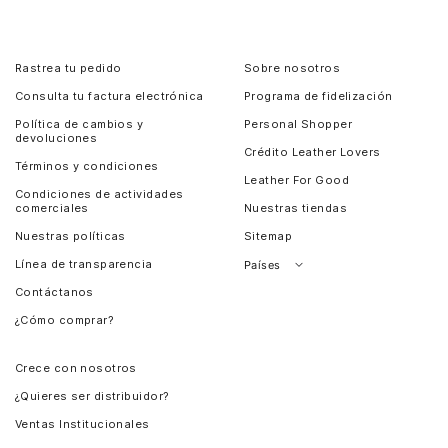
Rastrea tu pedido
Sobre nosotros
Consulta tu factura electrónica
Programa de fidelización
Política de cambios y
Personal Shopper
devoluciones
Crédito Leather Lovers
Términos y condiciones
Leather For Good
Condiciones de actividades
comerciales
Nuestras tiendas
Nuestras políticas
Sitemap
Línea de transparencia
Países
Contáctanos
Perú
¿Cómo comprar?
Chile
Panamá
Crece con nosotros
Guatemala
¿Quieres ser distribuidor?
Estados Unidos
Ventas Institucionales
Salvador