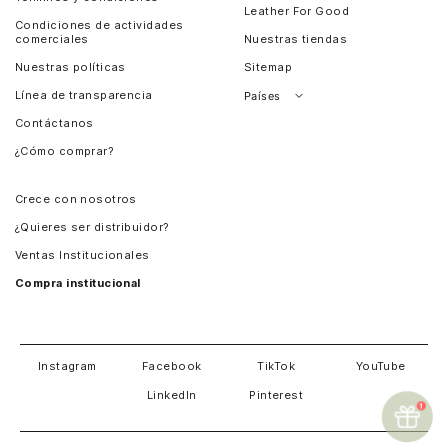
Leather For Good
Condiciones de actividades
comerciales
Nuestras tiendas
Nuestras políticas
Sitemap
Línea de transparencia
Países
Contáctanos
Perú
¿Cómo comprar?
Chile
Panamá
Crece con nosotros
Guatemala
¿Quieres ser distribuidor?
Estados Unidos
Ventas Institucionales
Salvador
Compra institucional
Costa Rica
Instagram
Facebook
TikTok
YouTube
LinkedIn
Pinterest